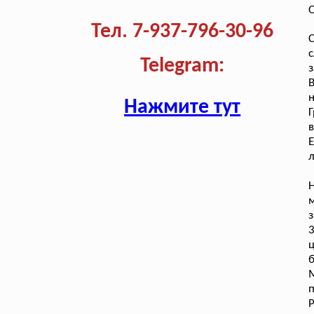
О
Тел. 7-937-796-30-96
с
Telegram:
з
В
н
Нажмите тут
Г
Е
л
з
3
ц
б
п
Р