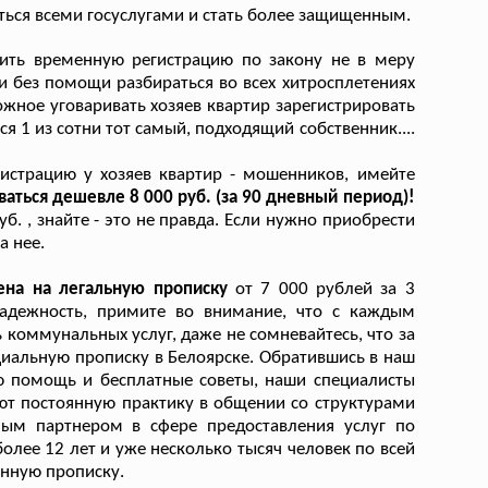
ться всеми госуслугами и стать более защищенным.
чить временную регистрацию по закону не в меру
ни без помощи разбираться во всех хитросплетениях
ложное уговаривать хозяев квартир зарегистрировать
ся 1 из сотни тот самый, подходящий собственник....
истрацию у хозяев квартир - мошенников, имейте
аться дешевле 8 000 руб. (за 90 дневный период)!
б. , знайте - это не правда. Если нужно приобрести
а нее.
ена на легальную прописку
от 7 000 рублей за 3
надежность, примите во внимание, что с каждым
коммунальных услуг, даже не сомневайтесь, что за
циальную прописку в Белоярске. Обратившись в наш
ю помощь и бесплатные советы, наши специалисты
ют постоянную практику в общении со структурами
ым партнером в сфере предоставления услуг по
лее 12 лет и уже несколько тысяч человек по всей
нную прописку.