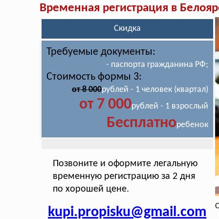
Временная регистрация в Белояр
Скидка
Требуемые документы:
- паспорта гражданина РФ;
Стоимость формы 3:
от 8 000
рублей - 1 человек (квартал)
от 7 000
рублей - 1 взрослый
Бесплатно
ребенок
Позвоните и оформите легальную
временную регистрацию за 2 дня
по хорошей цене.
С
kupi.propisku@gmail.com