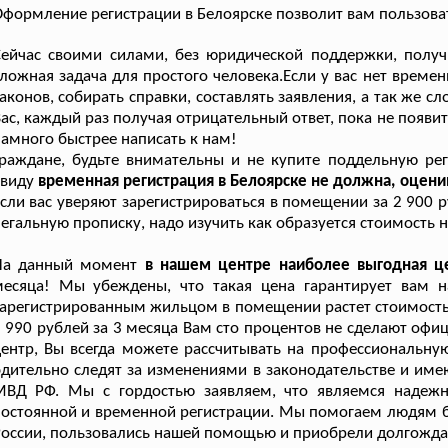
формление регистрации в Белоярске позволит вам пользова
Сейчас своими силами, без юридической поддержки, полу
ложная задача для простого человека.Если у вас нет време
аконов, собирать справки, составлять заявления, а так же с
ас, каждый раз получая отрицательный ответ, пока не появит
амного быстрее написать к нам!
раждане, будьте внимательны и не купите поддельную рег
ввиду
временная регистрация в Белоярске не должна, оценив
сли вас уверяют зарегистрироваться в помещении за 2 900 ру
егальную прописку, надо изучить как образуется стоимость н
На данный момент
в нашем центре наиболее выгодная ц
месяца! Мы убеждены, что такая цена гарантирует вам 
арегистрированным жильцом в помещении растет стоимость 
 990 рублей за 3 месяца Вам сто процентов не сделают офи
ентр, Вы всегда можете рассчитывать на профессиональну
дительно следят за изменениями в законодательстве и име
МВД РФ. Мы с гордостью заявляем, что являемся надежн
остоянной и временной регистрации. Мы помогаем людям бо
оссии, пользовались нашей помощью и приобрели долгожда