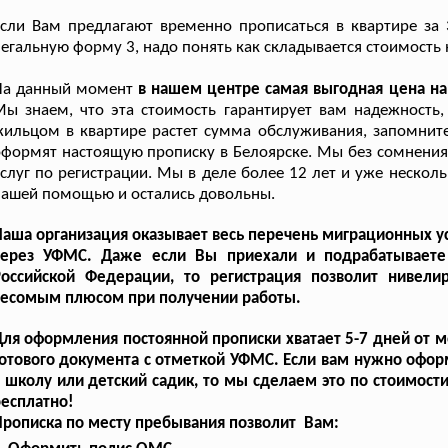
сли Вам предлагают временно прописаться в квартире за 3
егальную форму 3, надо понять как складывается стоимость 
На данный момент
в нашем центре самая выгодная цена н
Мы знаем, что эта стоимость гарантирует вам надежност
ильцом в квартире растет сумма обслуживания, запомните,
формят настоящую прописку в Белоярске. Мы без сомнения 
слуг по регистрации. Мы в деле более 12 лет и уже несколь
ашей помощью и остались довольны.
аша организация оказывает весь перечень миграционных ус
через УФМС. Даже если Вы приехали и подрабатываете 
Российской Федерации, то регистрация позволит нивели
весомым плюсом при получении работы.
ля оформления постоянной прописки хватает 5-7 дней от м
отового документа с отметкой УФМС. Если вам нужно офор
 школу или детский садик, то мы сделаем это по стоимости 
есплатно!
рописка по месту пребывания позволит Вам: