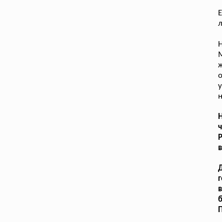
Е
л
ж
о
у
н
Н
Д
г
в
б
П